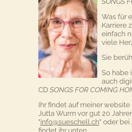
SONGS F
Was für e
Karriere 
einfach n
viele Her
Sie berüh
So habe 
auch digi
CD
SONGS FOR COMING H
Ihr findet auf meiner websit
Jutta Wurm vor gut 20 Jahren
"
info@sueschell.ch
" oder bei 
findet ihr unten.