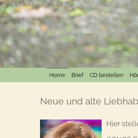
Home
Brief
CD bestellen
Hö
Neue und alte Liebhab
Hier stel