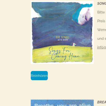
SONG
Bitte
Preis
Wenn
und s
info@
Reinhören
BREA