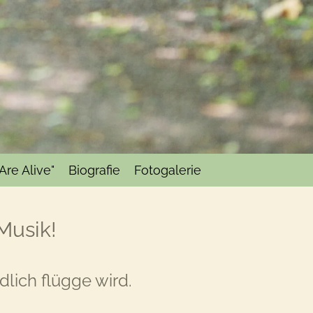
Are Alive"
Biografie
Fotogalerie
Musik!
dlich flügge wird.