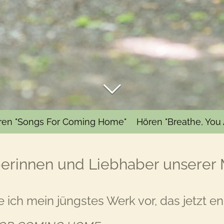
ren "Songs For Coming Home"
Hören "Breathe, You 
erinnen und Liebhaber unserer 
le ich mein jüngstes Werk vor, das jetzt en