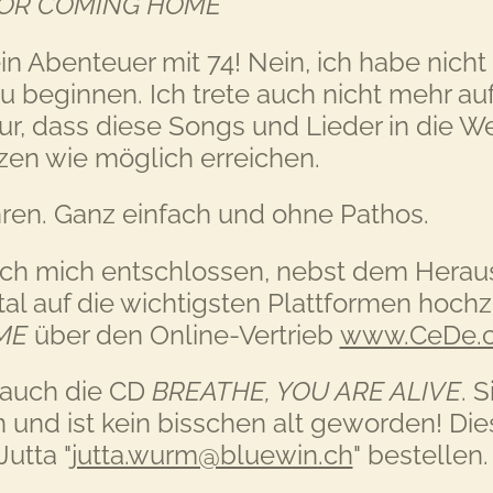
OR COMING HOME
in Abenteuer mit 74! Nein, ich habe nicht
zu beginnen. Ich trete auch nicht mehr auf
ur, dass diese Songs und Lieder in die W
zen wie möglich erreichen.
ren. Ganz einfach und ohne Pathos.
ich mich entschlossen, nebst dem Heraus
tal auf die wichtigsten Plattformen hoch
OME
über den Online-Vertrieb
www.CeDe.
e auch die CD
BREATHE, YOU ARE ALIVE
. 
 und ist kein bisschen alt geworden!
Die
Jutta "
jutta.wurm@bluewin.ch
" bestellen