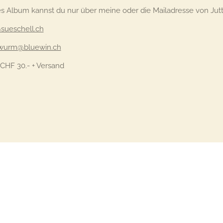
s Album kannst du nur über meine oder die Mailadresse von Jut
sueschell.ch
a.wurm@bluewin.ch
 CHF 30.- + Versand
 bitte nur über die Mailadresse info@sueschell.ch